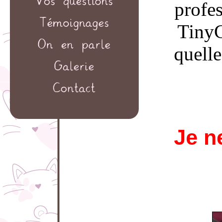
profe
TinyC
quelle
Je n