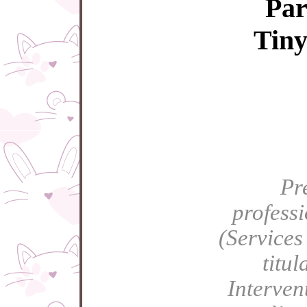
Par
Tiny
Pr
profess
(Services
titul
Intervent