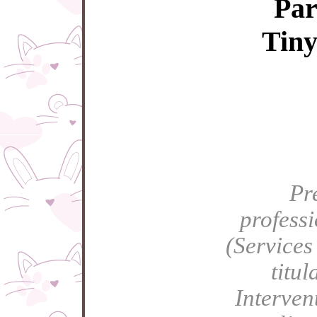
Par
Tiny
Pr
profess
(Services
titul
Intervent