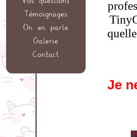
profe
TinyC
quelle
Je n