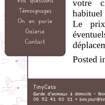
votre c
habituel
Le prix
éventuel
déplacem
Posted i